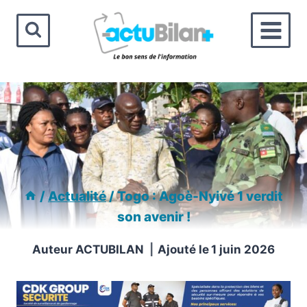
Aller
au
contenu
/
Actualité
/
Togo : Agoè-Nyivé 1 verdit
son avenir !
Auteur
ACTUBILAN
Ajouté le
1 juin 2026