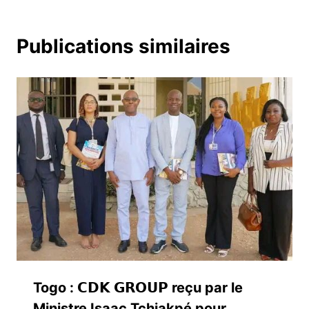
Publications similaires
Togo : 𝗖𝗗𝗞 𝗚𝗥𝗢𝗨𝗣 reçu par le
Ministre Isaac Tchiakpé pour