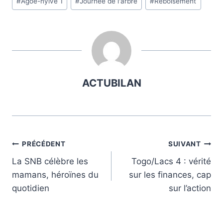
#
Agoe-nyivé 1
#
Journée de l'arbre
#
Reboisement
de
la
publication :
ACTUBILAN
Navigation
PRÉCÉDENT
SUIVANT
La SNB célèbre les
Togo/Lacs 4 : vérité
de
mamans, héroïnes du
sur les finances, cap
l’article
quotidien
sur l’action