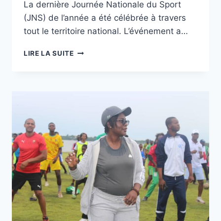
La dernière Journée Nationale du Sport
(JNS) de l’année a été célébrée à travers
tout le territoire national. L’événement a…
TOGO/DERNIÈRE
LIRE LA SUITE
JNS
2024
:
UNE
CÉLÉBRATION
DE
LA
JOIE
ET
DE
LA
SOLIDARITÉ
DANS
LE
GOLFE
1