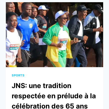
2
:
LE
MAIRE
KONOU
NOUKAFOU
PRÔNE
LA
COHÉSION
SOCIALE
SPORTS
JNS: une tradition
respectée en prélude à la
célébration des 65 ans