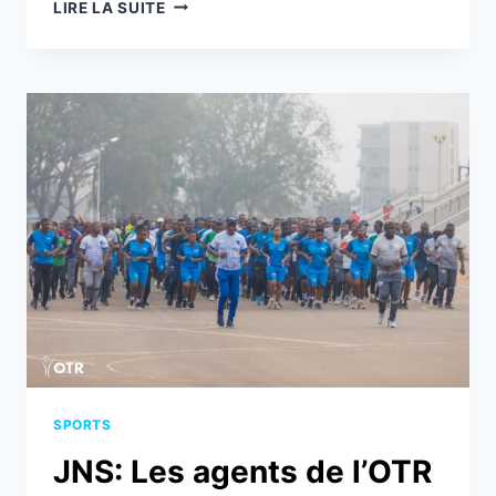
TOGO
LIRE LA SUITE
:
L’ACTE
28
DE
LA
JNS
SE
TIENT
CE
SAMEDI
22
FÉVRIER
2025
SPORTS
JNS: Les agents de l’OTR