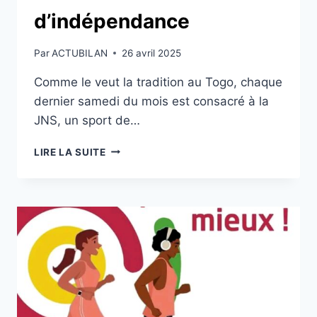
d’indépendance
Par
ACTUBILAN
26 avril 2025
Comme le veut la tradition au Togo, chaque
dernier samedi du mois est consacré à la
JNS, un sport de…
JNS:
LIRE LA SUITE
UNE
TRADITION
RESPECTÉE
EN
PRÉLUDE
À
LA
CÉLÉBRATION
DES
65
ANS