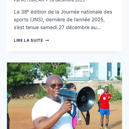
Par
ACTUBILAN
28 décembre 2025
La 38ᵉ édition de la Journée nationale des
sports (JNS), dernière de l’année 2025,
s’est tenue samedi 27 décembre au…
JNS
LIRE LA SUITE
:
LE
GRAND
LOMÉ
EN
MOUVEMENT
POUR
LA
SANTÉ
ET
LA
COHÉSION