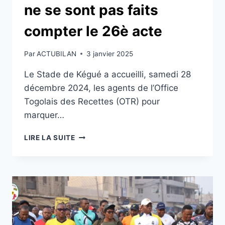
ne se sont pas faits
compter le 26è acte
Par
ACTUBILAN
3 janvier 2025
Le Stade de Kégué a accueilli, samedi 28
décembre 2024, les agents de l’Office
Togolais des Recettes (OTR) pour
marquer…
JNS:
LIRE LA SUITE
LES
AGENTS
DE
L’OTR
NE
SE
SONT
PAS