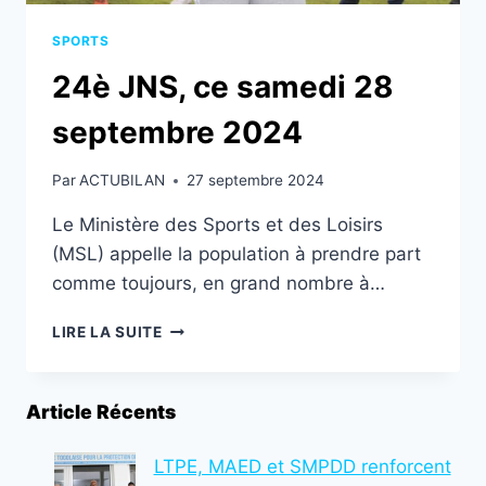
SPORTS
24è JNS, ce samedi 28
septembre 2024
Par
ACTUBILAN
27 septembre 2024
Le Ministère des Sports et des Loisirs
(MSL) appelle la population à prendre part
comme toujours, en grand nombre à…
24È
LIRE LA SUITE
JNS,
CE
SAMEDI
Article Récents
28
SEPTEMBRE
2024
LTPE, MAED et SMPDD renforcent