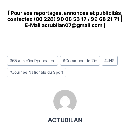
[ Pour vos reportages, annonces et publicités,
contactez
(00 228) 90 08 58 1
7 /
99 68 21 71
|
E-Mail
actubilan07@gmail.com
]
Étiquettes
#
65 ans d’indépendance
#
Commune de Zio
#
JNS
de
#
Journée Nationale du Sport
la
publication :
ACTUBILAN