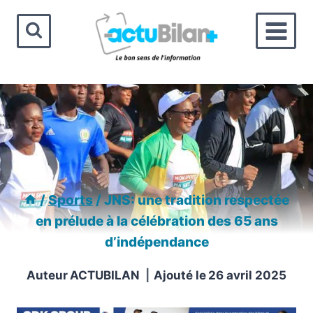
Aller
au
contenu
/
Sports
/
JNS: une tradition respectée
en prélude à la célébration des 65 ans
d’indépendance
Auteur
ACTUBILAN
Ajouté le
26 avril 2025