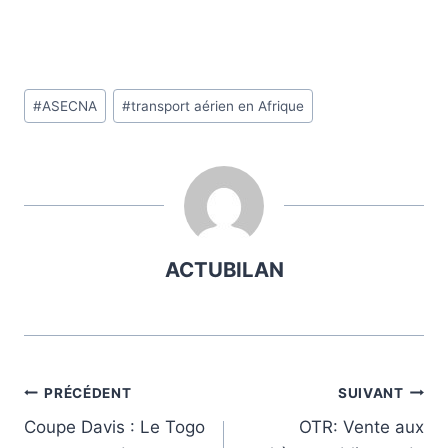
Étiquettes
#
ASECNA
#
transport aérien en Afrique
de
la
publication :
ACTUBILAN
Navigation
PRÉCÉDENT
SUIVANT
Coupe Davis : Le Togo
OTR: Vente aux
de