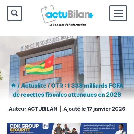
Aller
au
contenu
/
Actualité
/
OTR : 1 338 milliards FCFA
de recettes fiscales attendues en 2026
Auteur
ACTUBILAN
Ajouté le
17 janvier 2026