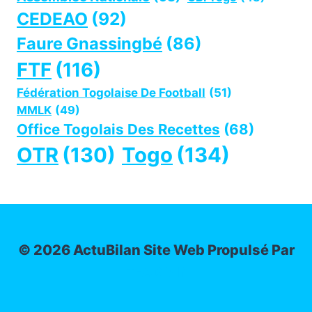
CEDEAO
(92)
Faure Gnassingbé
(86)
FTF
(116)
Fédération Togolaise De Football
(51)
MMLK
(49)
Office Togolais Des Recettes
(68)
OTR
(130)
Togo
(134)
© 2026 ActuBilan Site Web Propulsé Par
IT-ADMIN