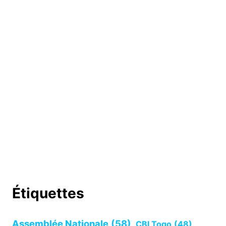
Étiquettes
Assemblée Nationale
(58)
CBI Togo
(48)