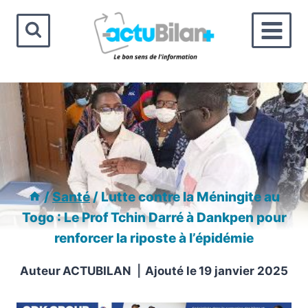
Aller
au
contenu
/
Santé
/
Lutte contre la Méningite au
Togo : Le Prof Tchin Darré à Dankpen pour
renforcer la riposte à l’épidémie
Auteur
ACTUBILAN
Ajouté le
19 janvier 2025