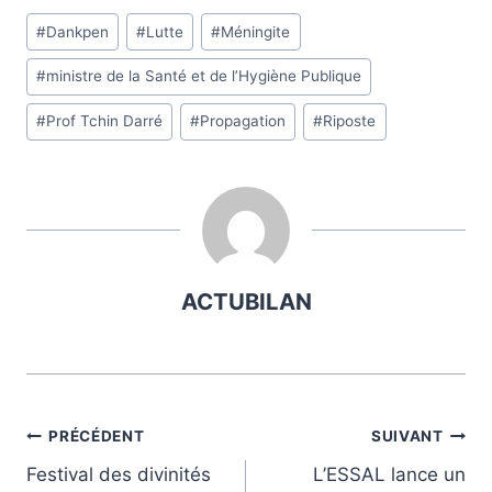
Étiquettes
#
Dankpen
#
Lutte
#
Méningite
de
#
ministre de la Santé et de l’Hygiène Publique
la
publication :
#
Prof Tchin Darré
#
Propagation
#
Riposte
ACTUBILAN
Navigation
PRÉCÉDENT
SUIVANT
Festival des divinités
L’ESSAL lance un
de