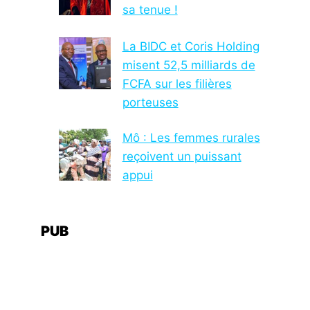
sa tenue !
La BIDC et Coris Holding
misent 52,5 milliards de
FCFA sur les filières
porteuses
Mô : Les femmes rurales
reçoivent un puissant
appui
PUB