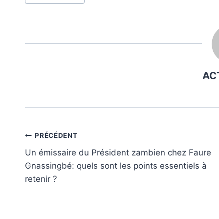
publication :
AC
Navigation
PRÉCÉDENT
Un émissaire du Président zambien chez Faure
de
Gnassingbé: quels sont les points essentiels à
l’article
retenir ?