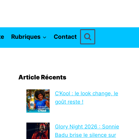
te
Rubriques
Contact
Article Récents
C’Kool : le look change, le
goût reste !
Glory Night 2026 : Sonnie
Badu brise le silence sur