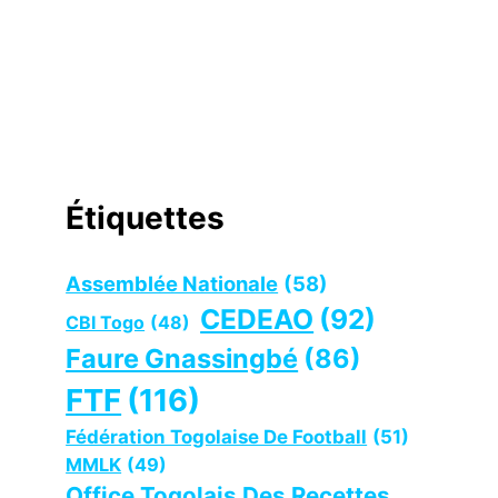
Étiquettes
Assemblée Nationale
(58)
CEDEAO
(92)
CBI Togo
(48)
Faure Gnassingbé
(86)
FTF
(116)
Fédération Togolaise De Football
(51)
MMLK
(49)
Office Togolais Des Recettes