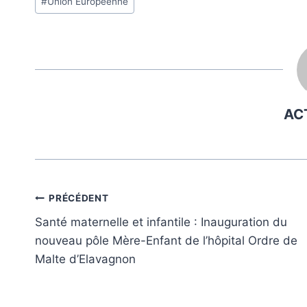
#
Union Européenne
de
la
publication :
AC
Navigation
PRÉCÉDENT
Santé maternelle et infantile : Inauguration du
de
nouveau pôle Mère-Enfant de l’hôpital Ordre de
l’article
Malte d’Elavagnon