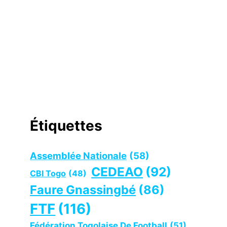
Étiquettes
Assemblée Nationale
(58)
CEDEAO
(92)
CBI Togo
(48)
Faure Gnassingbé
(86)
FTF
(116)
Fédération Togolaise De Football
(51)