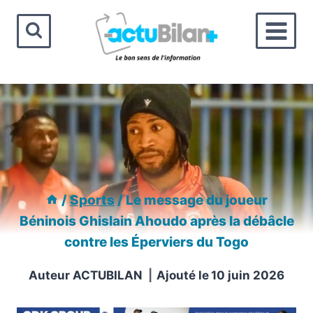
Aller
au
contenu
/
Sports
/
Le message du joueur
Béninois Ghislain Ahoudo après la débâcle
contre les Éperviers du Togo
Auteur
ACTUBILAN
Ajouté le
10 juin 2026