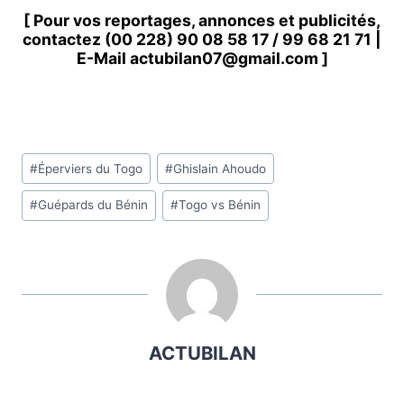
[ Pour vos reportages, annonces et publicités,
contactez
(00 228) 90 08 58 1
7 /
99 68 21 71
|
E-Mail
actubilan07@gmail.com
]
Étiquettes
#
Éperviers du Togo
#
Ghislain Ahoudo
de
#
Guépards du Bénin
#
Togo vs Bénin
la
publication :
ACTUBILAN