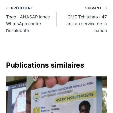
Navigation
PRÉCÉDENT
SUIVANT
Togo : ANASAP lance
CME Tchitchao : 47
de
WhatsApp contre
ans au service de la
l’article
l’insalubrité
nation
Publications similaires