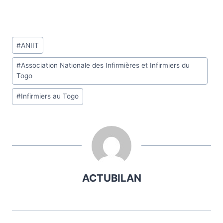
Étiquettes
#
ANIIT
de
#
Association Nationale des Infirmières et Infirmiers du
la
Togo
publication :
#
Infirmiers au Togo
ACTUBILAN