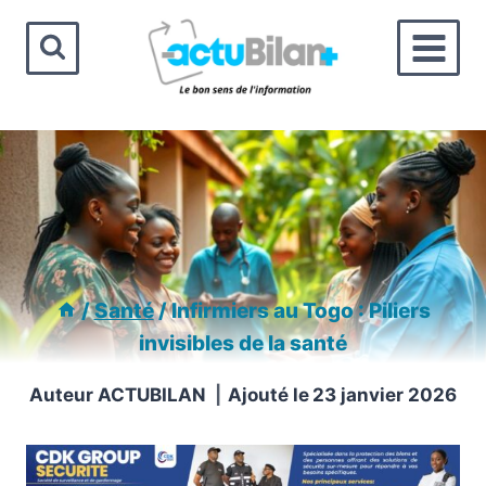
Aller
au
contenu
/
Santé
/
Infirmiers au Togo : Piliers
invisibles de la santé
Auteur
ACTUBILAN
Ajouté le
23 janvier 2026