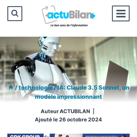
Aller
au
contenu
/
technologie
/
IA: Claude 3.5 Sonnet, un
modèle impressionnant
Auteur
ACTUBILAN
Ajouté le
26 octobre 2024