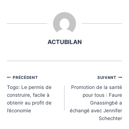
la
publication :
ACTUBILAN
Navigation
PRÉCÉDENT
SUIVANT
Togo: Le permis de
Promotion de la santé
de
construire, facile à
pour tous : Faure
l’article
obtenir au profit de
Gnassingbé a
l’économie
échangé avec Jennifer
Schechter