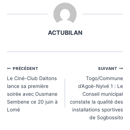
publication :
ACTUBILAN
Navigation
PRÉCÉDENT
SUIVANT
Le Ciné-Club Daltons
Togo/Commune
de
lance sa première
d’Agoè-Nyivé 1 : Le
l’article
soirée avec Ousmane
Conseil municipal
Sembene ce 20 juin à
constate la qualité des
Lomé
installations sportives
de Sogbossito