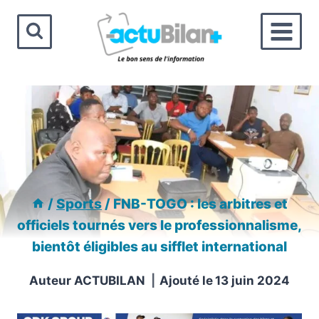
Aller
au
contenu
/
Sports
/
FNB-TOGO : les arbitres et
officiels tournés vers le professionnalisme,
bientôt éligibles au sifflet international
Auteur
ACTUBILAN
Ajouté le
13 juin 2024