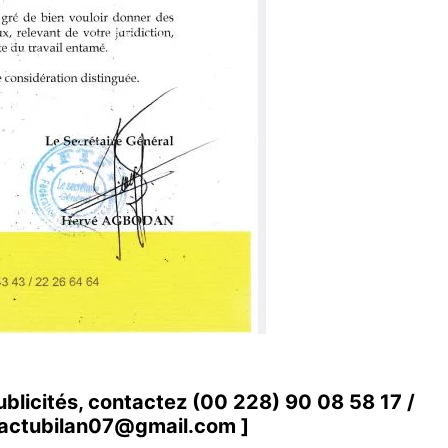
ublicités, contactez
(00 228) 90 08 58 1
7 /
actubilan07@gmail.com
]