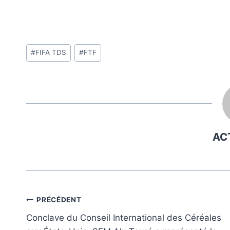
Étiquettes
#
FIFA TDS
#
FTF
de
la
publication :
AC
Navigation
PRÉCÉDENT
Conclave du Conseil International des Céréales
de