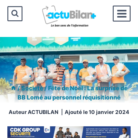
Aller
au
contenu
/
Société
/
Fête de Noël : La surprise de
BB Lomé au personnel réquisitionné
Auteur
ACTUBILAN
Ajouté le
10 janvier 2024