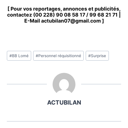
[ Pour vos reportages, annonces et publicités,
contactez
(00 228) 90 08 58 1
7 /
99 68 21 71
|
E-Mail
actubilan07@gmail.com
]
Étiquettes
#
BB Lomé
#
Personnel réquisitionné
#
Surprise
de
la
publication :
ACTUBILAN