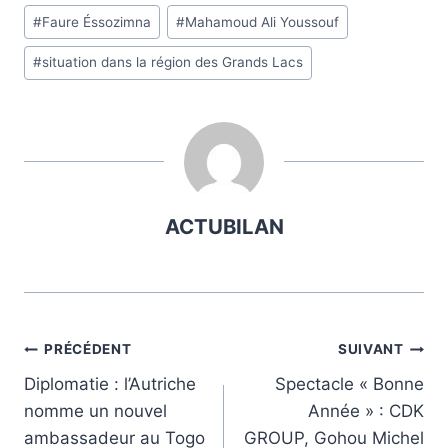
Étiquettes
#
Faure Éssozimna
#
Mahamoud Ali Youssouf
de
#
situation dans la région des Grands Lacs
la
publication :
ACTUBILAN
Navigation
PRÉCÉDENT
SUIVANT
Diplomatie : l’Autriche
Spectacle « Bonne
de
nomme un nouvel
Année » : CDK
l’article
ambassadeur au Togo
GROUP, Gohou Michel