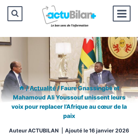
Aller
au
contenu
/
Actualité
/
Faure Gnassingbé et
Mahamoud Ali Youssouf unissent leurs
voix pour replacer l’Afrique au cœur de la
paix
Auteur
ACTUBILAN
Ajouté le
16 janvier 2026