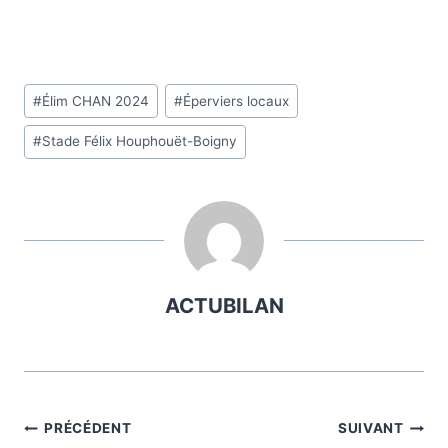
Étiquettes
#
Élim CHAN 2024
#
Éperviers locaux
de
#
Stade Félix Houphouët-Boigny
la
publication :
ACTUBILAN
Navigation
PRÉCÉDENT
SUIVANT