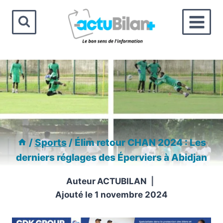
Aller
au
contenu
/
Sports
/
Élim retour CHAN 2024 : Les
derniers réglages des Éperviers à Abidjan
Auteur
ACTUBILAN
Ajouté le
1 novembre 2024