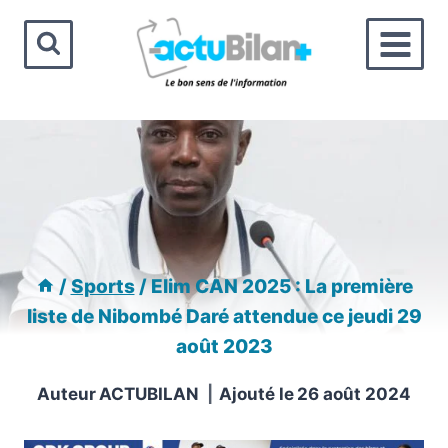
Aller
au
contenu
/
Sports
/
Elim CAN 2025 : La première
liste de Nibombé Daré attendue ce jeudi 29
août 2023
Auteur
ACTUBILAN
Ajouté le
26 août 2024