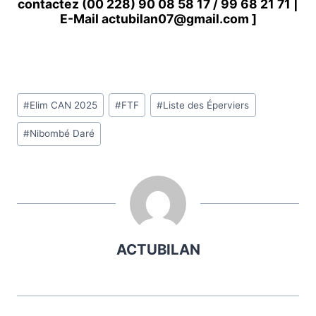
contactez
(00 228) 90 08 58 1
7 /
99 68 21 71
|
E-Mail
actubilan07@gmail.com
]
Étiquettes
#
Elim CAN 2025
#
FTF
#
Liste des Éperviers
de
#
Nibombé Daré
la
publication :
ACTUBILAN