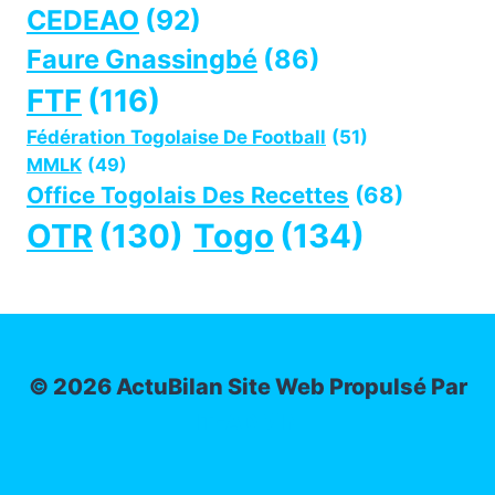
CEDEAO
(92)
Faure Gnassingbé
(86)
FTF
(116)
Fédération Togolaise De Football
(51)
MMLK
(49)
Office Togolais Des Recettes
(68)
OTR
(130)
Togo
(134)
© 2026 ActuBilan Site Web Propulsé Par
IT-ADMIN