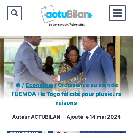
Aller
au
contenu
/
Economie
/
Croissance au sein de
l’UEMOA : le Togo félicité pour plusieurs
raisons
Auteur
ACTUBILAN
Ajouté le
14 mai 2024