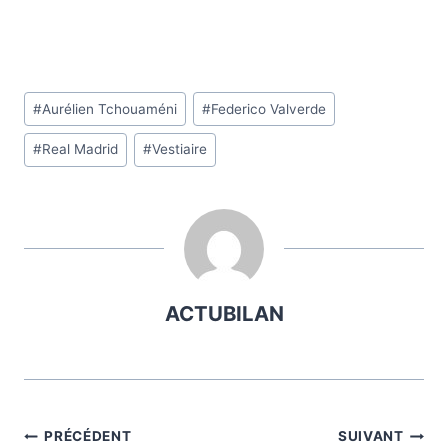
Étiquettes
#
Aurélien Tchouaméni
#
Federico Valverde
de
#
Real Madrid
#
Vestiaire
la
publication :
ACTUBILAN
Navigation
PRÉCÉDENT
SUIVANT