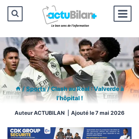
Aller
au
contenu
/
Sports
/
Clash au Real : Valverde à
l’hôpital !
Auteur
ACTUBILAN
Ajouté le
7 mai 2026