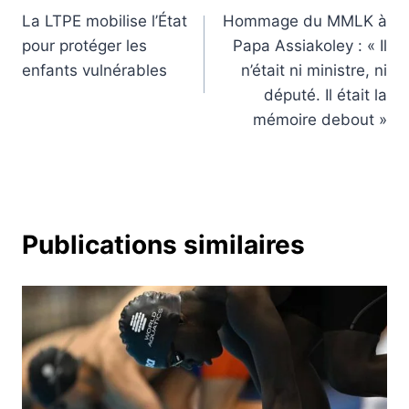
La LTPE mobilise l’État
Hommage du MMLK à
de
pour protéger les
Papa Assiakoley : « Il
l’article
enfants vulnérables
n’était ni ministre, ni
député. Il était la
mémoire debout »
Publications similaires