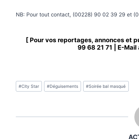
NB: Pour tout contact, (00228) 90 02 39 29 et 
[ Pour vos reportages, annonces et p
99 68 21 71
| E-Mail
Étiquettes
#
City Star
#
Déguisements
#
Soirée bal masqué
de
la
publication :
AC