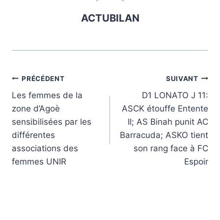
ACTUBILAN
Navigation
PRÉCÉDENT
SUIVANT
Les femmes de la
D1 LONATO J 11:
de
zone d’Agoè
ASCK étouffe Entente
l’article
sensibilisées par les
II; AS Binah punit AC
différentes
Barracuda; ASKO tient
associations des
son rang face à FC
femmes UNIR
Espoir