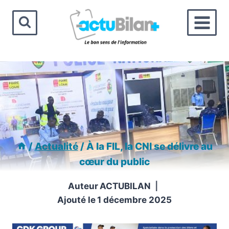
Aller
au
contenu
/
Actualité
/
À la FIL, la CNI se délivre au
cœur du public
Auteur
ACTUBILAN
Ajouté le
1 décembre 2025