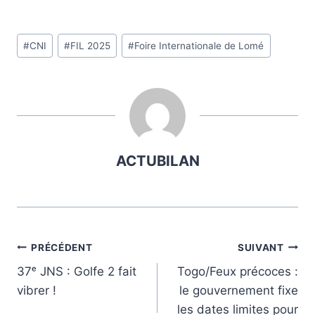
Étiquettes
#
CNI
#
FIL 2025
#
Foire Internationale de Lomé
de
la
publication :
ACTUBILAN
Navigation
PRÉCÉDENT
SUIVANT
37ᵉ JNS : Golfe 2 fait
Togo/Feux précoces :
de
vibrer !
le gouvernement fixe
l’article
les dates limites pour