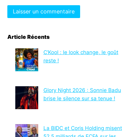
Article Récents
C’Kool : le look change, le goût
reste !
Glory Night 2026 : Sonnie Badu
brise le silence sur sa tenue !
La BIDC et Coris Holding misent
52,5 milliards de FCFA sur les