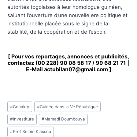
autorités togolaises à leur homologue guinéen,
saluant l’ouverture d’une nouvelle ère politique et
institutionnelle placée sous le signe de la
stabilité, de la coopération et de l’espoir.
[ Pour vos reportages, annonces et publicités,
contactez
(00 228) 90 08 58 1
7 /
99 68 21 71
|
E-Mail
actubilan07@gmail.com
]
Étiquettes
#
Conakry
#
Guinée dans la Ve République
de
#
Investiture
#
Mamadi Doumbouya
la
publication :
#
Prof Selom Klassou