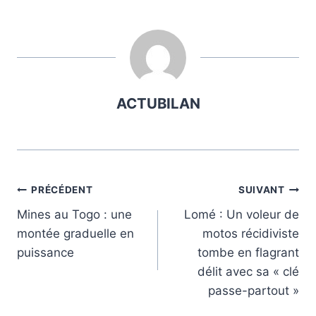
ACTUBILAN
Navigation
PRÉCÉDENT
SUIVANT
Mines au Togo : une
Lomé : Un voleur de
de
montée graduelle en
motos récidiviste
l’article
puissance
tombe en flagrant
délit avec sa « clé
passe-partout »