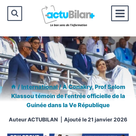
Aller
au
contenu
/
International
/
À Conakry, Prof Selom
Klassou témoin de l’entrée officielle de la
Guinée dans la Ve République
Auteur
ACTUBILAN
Ajouté le
21 janvier 2026