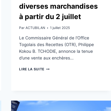
diverses marchandises
à partir du 2 juillet
Par
ACTUBILAN
1 juillet 2025
Le Commissaire Général de l’Office
Togolais des Recettes (OTR), Philippe
Kokou B. TCHODIE, annonce la tenue
d’une vente aux enchères…
OTR
LIRE LA SUITE
:
VENTE
AUX
ENCHÈRES
PUBLIQUES
DE
DIVERSES
MARCHANDISES