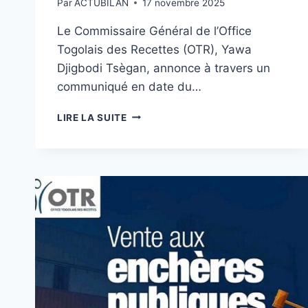
Par
ACTUBILAN
17 novembre 2025
Le Commissaire Général de l’Office
Togolais des Recettes (OTR), Yawa
Djigbodi Tsègan, annonce à travers un
communiqué en date du…
OTR
LIRE LA SUITE
:
VENTE
AUX
ENCHÈRES
PUBLIQUES
DE
96
CONTENEURS
DE
MARCHANDISES
DIVERSES,
LE
20