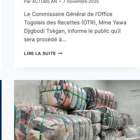
Par
ACTUBILAN
7 novembre 2025
Le Commissaire Général de l’Office
Togolais des Recettes (OTR), Mme Yawa
Djigbodi Tsègan, informe le public qu’il
sera procédé à…
L’OTR
LIRE LA SUITE
ANNONCE
UNE
VENTE
AUX
ENCHÈRES
PUBLIQUES
DE
58
CONTENEURS
DE
MARCHANDISES
AU
PORT