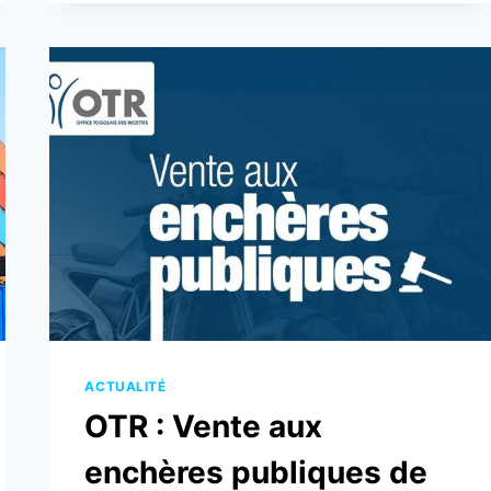
AUX
ENCHÈRES
PUBLIQUES
DE
107
MOTOS
ET
05
VÉHICULES
CE
LUNDI
ACTUALITÉ
OTR : Vente aux
enchères publiques de