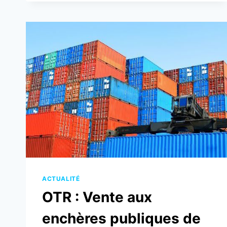
CONTENEURS
MIS
EN
VENTE
AUX
ENCHÈRES
PUBLIQUES
AU
PORT
DE
LOMÉ
ACTUALITÉ
OTR : Vente aux
enchères publiques de