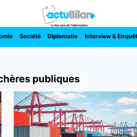
omie
Société
Diplomatie
Interview & Enquê
chères publiques