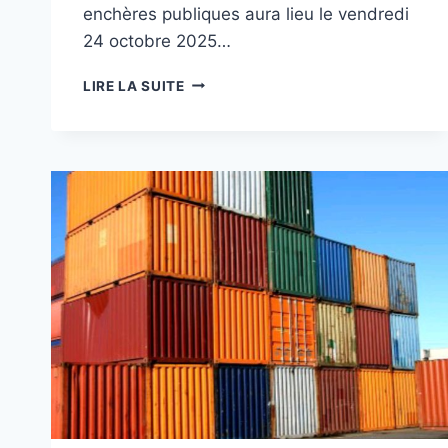
enchères publiques aura lieu le vendredi
24 octobre 2025…
VENTE
LIRE LA SUITE
AUX
ENCHÈRES
PUBLIQUES
CE
24
OCTOBRE
À
LA
DIVISION
DES
OPÉRATIONS
DOUANIÈRES
DES
PLATEAUX