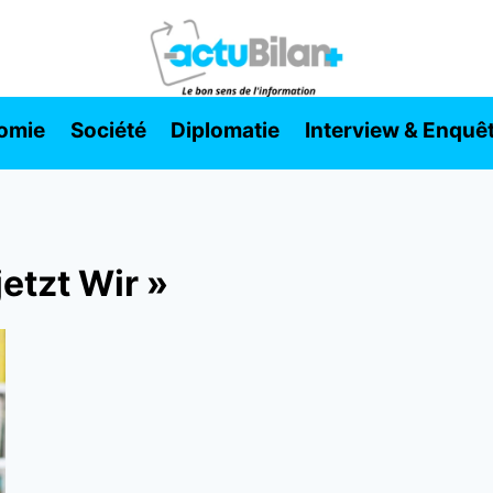
omie
Société
Diplomatie
Interview & Enquê
jetzt Wir »