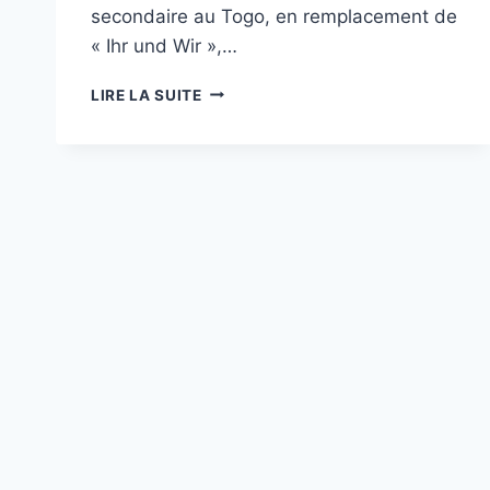
secondaire au Togo, en remplacement de
« Ihr und Wir »,…
ÉDUCATION
LIRE LA SUITE
AU
TOGO:
BIENTÔT
«
UND
JETZT
WIR
»
EN
REMPLACEMENT
DE
«
IHR
UND
WIR
»