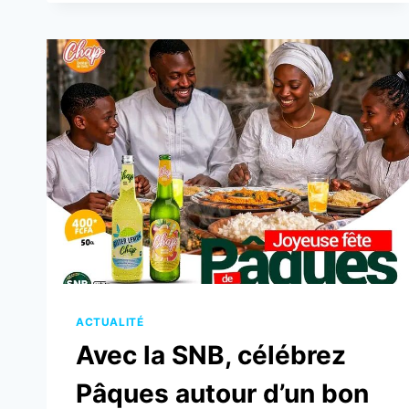
CŒUR
DE
LA
FÊTE
DE
L’UNITÉ
DU
CAMEROUN
À
LOMÉ
ACTUALITÉ
Avec la SNB, célébrez
Pâques autour d’un bon