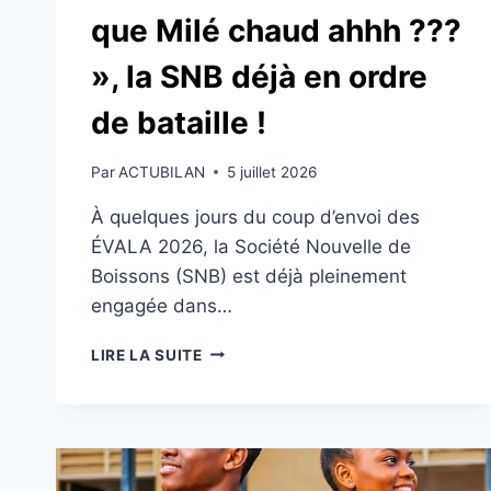
que Milé chaud ahhh ???
», la SNB déjà en ordre
de bataille !
Par
ACTUBILAN
5 juillet 2026
À quelques jours du coup d’envoi des
ÉVALA 2026, la Société Nouvelle de
Boissons (SNB) est déjà pleinement
engagée dans…
ÉVALA
LIRE LA SUITE
2026
:
«
EST-
CE
QUE