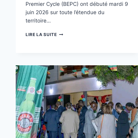
Premier Cycle (BEPC) ont débuté mardi 9
juin 2026 sur toute l’étendue du
territoire…
BEPC
LIRE LA SUITE
2026
:
LA
SNB
BOOSTE
LES
CANDIDATS
!