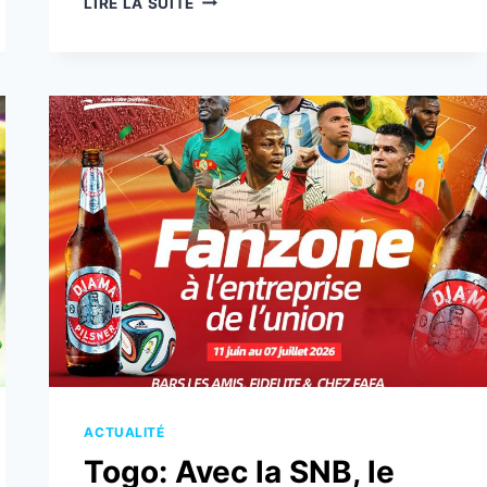
LIRE LA SUITE
2026
:
LA
SNB
DÉJÀ
DANS
LA
FERVEUR
!
ACTUALITÉ
Togo: Avec la SNB, le