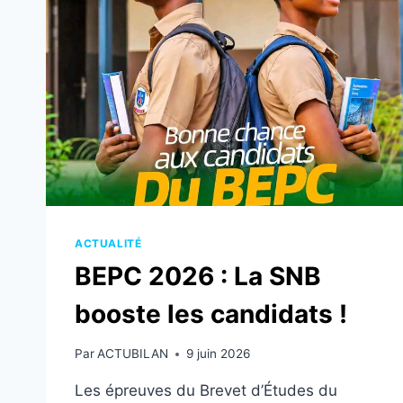
MILÉ
CHAUD
AHHH
???
»,
LA
SNB
DÉJÀ
EN
ORDRE
DE
BATAILLE
!
ACTUALITÉ
BEPC 2026 : La SNB
booste les candidats !
Par
ACTUBILAN
9 juin 2026
Les épreuves du Brevet d’Études du