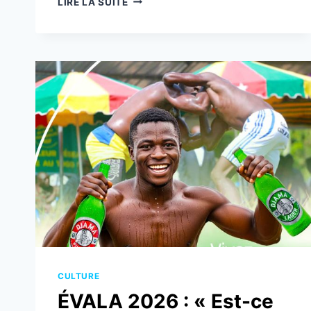
LIRE LA SUITE
:
LE
LOOK
CHANGE,
LE
GOÛT
RESTE
!
CULTURE
ÉVALA 2026 : « Est-ce