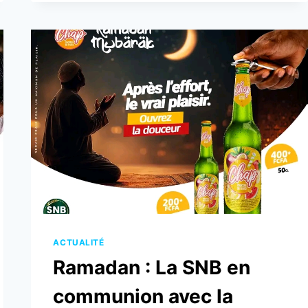
KOVIÉ
VIBRE
AU
RYTHME
DE
DJAMA
POUR
DUKO
KPEDAZA
!
ACTUALITÉ
Ramadan : La SNB en
communion avec la