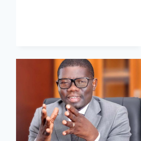
:
CAP
SUR
LA
RÉFORME
ÉLECTORALE