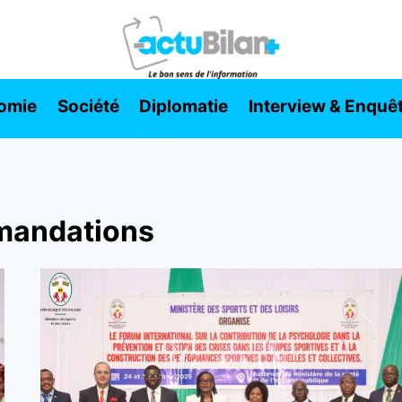
omie
Société
Diplomatie
Interview & Enquê
andations