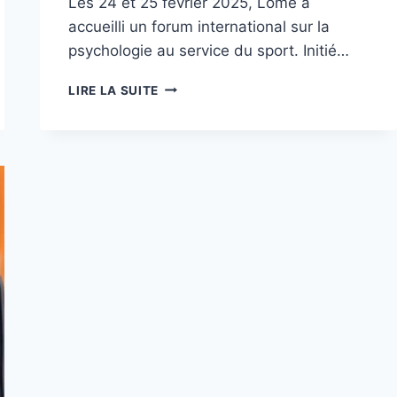
Les 24 et 25 février 2025, Lomé a
accueilli un forum international sur la
psychologie au service du sport. Initié…
PSYCHOLOGIE
LIRE LA SUITE
AU
SERVICE
DU
SPORT
:
LES
RECOMMANDATIONS
DU
FORUM
INTERNATIONAL
DE
LOMÉ