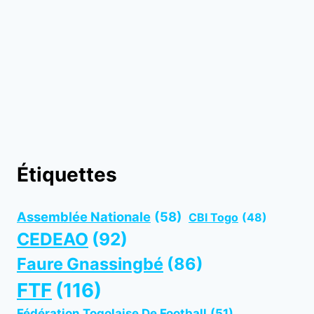
Étiquettes
Assemblée Nationale
(58)
CBI Togo
(48)
CEDEAO
(92)
Faure Gnassingbé
(86)
FTF
(116)
Fédération Togolaise De Football
(51)