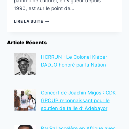
patrimoine culturel, en vigueur depuis
1990, est sur le point de…
TOGO/RÉFORME
LIRE LA SUITE
DE
LA
LOI
Article Récents
SUR
LA
PROTECTION
HCRRUN : Le Colonel Kléber
DU
DADJO honoré par la Nation
PATRIMOINE
CULTUREL
:
VERS
Concert de Joachin Migos : CDK
UNE
MISE
GROUP reconnaissant pour le
À
soutien de taille d’ Adebayor
JOUR
POUR
RÉPONDRE
PayPal accélère en Afrique avec
AUX