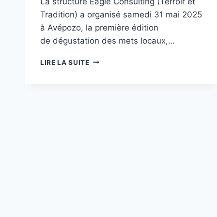
La structure Eagle Consulting (Terroir et
Tradition) a organisé samedi 31 mai 2025
à Avépozo, la première édition
de dégustation des mets locaux,…
PROMOTION
LIRE LA SUITE
DU
TERROIR
TOGOLAIS
:
DES
METS
LOCAUX
À
EAGLE
CONSULTING
EN
UN
CLIN
D’ŒIL
!