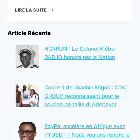
12ÈME
LIRE LA SUITE
FOIRE
ADJAFI
:
Article Récents
UNE
CONNEXION
DES
HCRRUN : Le Colonel Kléber
ENTREPRENEURS
DADJO honoré par la Nation
TOGOLAIS
À
LA
ZLECAF
Concert de Joachin Migos : CDK
PENDANT
18
GROUP reconnaissant pour le
JOURS
soutien de taille d’ Adebayor
PayPal accélère en Afrique avec
PYUSD : « Nous voulons rendre le