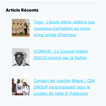
DES
CANDIDATURES
Article Récents
À
L’ENFPE
POUR
Togo : L’école Alpha célèbre ses
LA
nouveaux bacheliers au cours
PROMOTION
d’une soirée d’honneur
2024-
2026
HCRRUN : Le Colonel Kléber
DADJO honoré par la Nation
Concert de Joachin Migos : CDK
GROUP reconnaissant pour le
soutien de taille d’ Adebayor