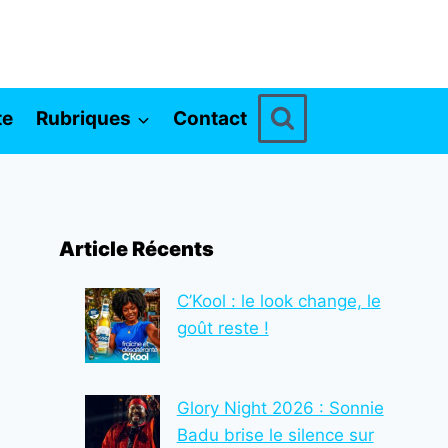
te
Rubriques
Contact
Article Récents
C’Kool : le look change, le
goût reste !
Glory Night 2026 : Sonnie
Badu brise le silence sur