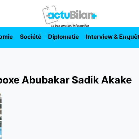
omie
Société
Diplomatie
Interview & Enquê
boxe Abubakar Sadik Akake