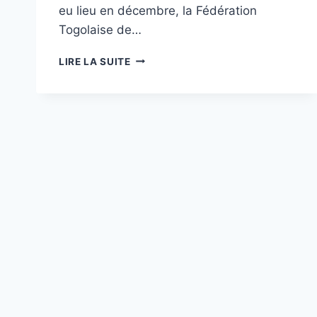
eu lieu en décembre, la Fédération
Togolaise de…
LA
LIRE LA SUITE
FETOBOXE
LANCE
2026
EN
FORCE
AVEC
UN
GALA
INTERNATIONAL
À
LOMÉ