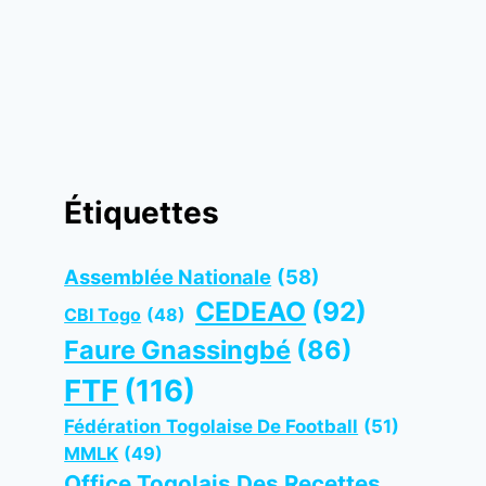
Étiquettes
Assemblée Nationale
(58)
CEDEAO
(92)
CBI Togo
(48)
Faure Gnassingbé
(86)
FTF
(116)
Fédération Togolaise De Football
(51)
MMLK
(49)
Office Togolais Des Recettes