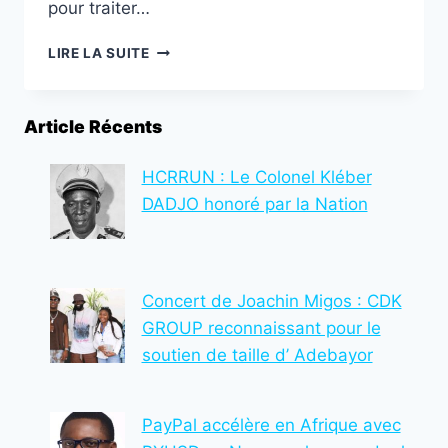
pour traiter…
CAMPAGNE
LIRE LA SUITE
CHIRURGICALE
DE
LA
Article Récents
FISTULE
OBSTÉTRICALE
ET
HCRRUN : Le Colonel Kléber
DU
DADJO honoré par la Nation
PROLAPSUS
GÉNITAL
À
AFAGNAN
Concert de Joachin Migos : CDK
:
WILDAF-
GROUP reconnaissant pour le
TOGO
soutien de taille d’ Adebayor
OFFRE
UNE
NOUVELLE
PayPal accélère en Afrique avec
VIE
AUX