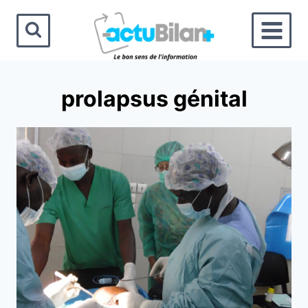
Aller
au
contenu
prolapsus génital