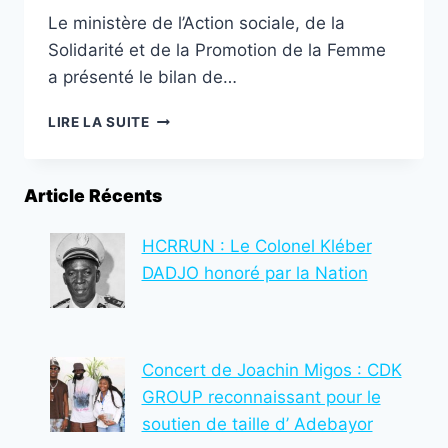
Le ministère de l’Action sociale, de la
Solidarité et de la Promotion de la Femme
a présenté le bilan de…
TOGO/
LIRE LA SUITE
237.456
PERSONNES
BÉNÉFICIENT
Article Récents
DES
ACTIONS
SOCIALES
HCRRUN : Le Colonel Kléber
EN
DADJO honoré par la Nation
2024
:
UN
BILAN
Concert de Joachin Migos : CDK
POSITIF
ET
GROUP reconnaissant pour le
DES
soutien de taille d’ Adebayor
PERSPECTIVES