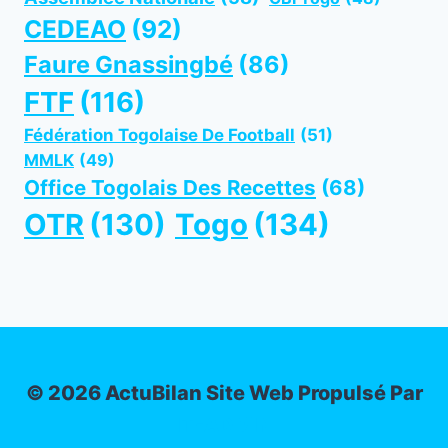
CEDEAO
(92)
Faure Gnassingbé
(86)
FTF
(116)
Fédération Togolaise De Football
(51)
MMLK
(49)
Office Togolais Des Recettes
(68)
OTR
(130)
Togo
(134)
© 2026 ActuBilan Site Web Propulsé Par
IT-ADMIN