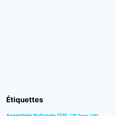
Étiquettes
Assemblée Nationale
(58)
CBI Togo
(48)