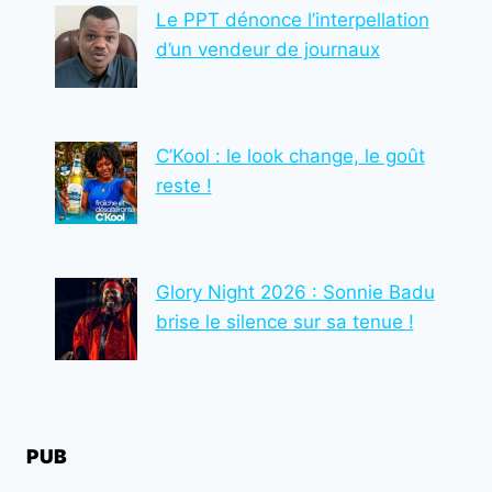
Le PPT dénonce l’interpellation
POSITIF
ET
d’un vendeur de journaux
DES
PERSPECTIVES
POUR
2025
C’Kool : le look change, le goût
reste !
Glory Night 2026 : Sonnie Badu
brise le silence sur sa tenue !
PUB