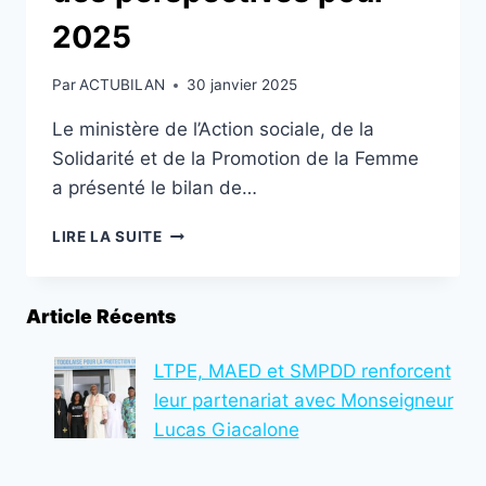
2025
Par
ACTUBILAN
30 janvier 2025
Le ministère de l’Action sociale, de la
Solidarité et de la Promotion de la Femme
a présenté le bilan de…
TOGO/
LIRE LA SUITE
237.456
PERSONNES
BÉNÉFICIENT
Article Récents
DES
ACTIONS
SOCIALES
LTPE, MAED et SMPDD renforcent
EN
leur partenariat avec Monseigneur
2024
Lucas Giacalone
:
UN
BILAN