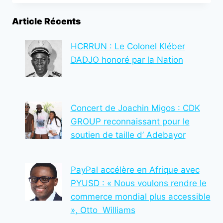
DU
CHAMPIONNAT
Article Récents
NATIONAL
DE
SLAM
HCRRUN : Le Colonel Kléber
PATRIOTIQUE
DADJO honoré par la Nation
:
MERCY
SACRÉE
CHAMPIONNE
Concert de Joachin Migos : CDK
GROUP reconnaissant pour le
soutien de taille d’ Adebayor
PayPal accélère en Afrique avec
PYUSD : « Nous voulons rendre le
commerce mondial plus accessible
», Otto Williams