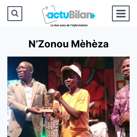
Aller
au
contenu
N’Zonou Mèhèza