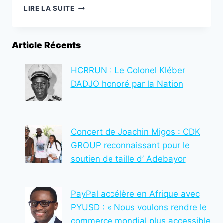
AÏD
LIRE LA SUITE
EL-
FITR
2025
Article Récents
:
UN
MESSAGE
HCRRUN : Le Colonel Kléber
DE
DADJO honoré par la Nation
RENOUVEAU
ET
DE
SOLIDARITÉ
Concert de Joachin Migos : CDK
DU
MINISTRE
GROUP reconnaissant pour le
FOLI
soutien de taille d’ Adebayor
BAZI
KATARI
PayPal accélère en Afrique avec
PYUSD : « Nous voulons rendre le
commerce mondial plus accessible