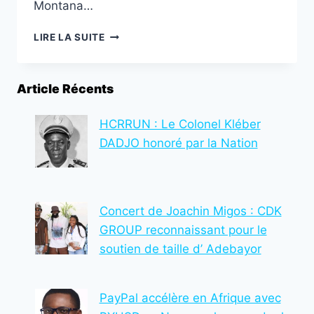
Montana…
FRANCE/BOXE/18ÈME
LIRE LA SUITE
ÉDITION
DES
CEINTURES
Article Récents
MONTANA:
LE
TOGOLAIS
HCRRUN : Le Colonel Kléber
KODJO
DADJO honoré par la Nation
KUADJOVI
REMPORTE
LA
FINALE
Concert de Joachin Migos : CDK
DEVANT
L’ITALIEN
GROUP reconnaissant pour le
VICENZO
soutien de taille d’ Adebayor
BORTONE
PayPal accélère en Afrique avec