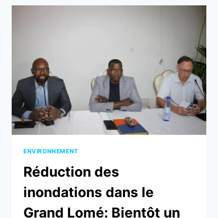
LE
GRAND
LOMÉ
:
CALIXTE
MADJOULBA
À
L’OEUVRE
ENVIRONNEMENT
Réduction des
inondations dans le
Grand Lomé: Bientôt un