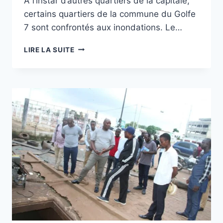
À l’instar d’autres quartiers de la capitale,
certains quartiers de la commune du Golfe
7 sont confrontés aux inondations. Le…
TOGO/LUTTE
LIRE LA SUITE
CONTRE
LES
INONDATIONS
DANS
LE
GOLFE
7
:
AIMÉ
DJIKOUNOU
S’Y
ATTELLE