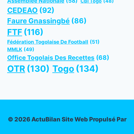
Assemblée Nationale
(58)
CBI Togo
(48)
CEDEAO
(92)
Faure Gnassingbé
(86)
FTF
(116)
Fédération Togolaise De Football
(51)
MMLK
(49)
Office Togolais Des Recettes
(68)
OTR
(130)
Togo
(134)
© 2026 ActuBilan Site Web Propulsé Par
IT-ADMIN