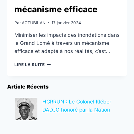
mécanisme efficace
Par
ACTUBILAN
17 janvier 2024
Minimiser les impacts des inondations dans
le Grand Lomé à travers un mécanisme
efficace et adapté à nos réalités, c’est…
RÉDUCTION
LIRE LA SUITE
DES
INONDATIONS
DANS
Article Récents
LE
GRAND
LOMÉ:
HCRRUN : Le Colonel Kléber
BIENTÔT
DADJO honoré par la Nation
UN
MÉCANISME
EFFICACE