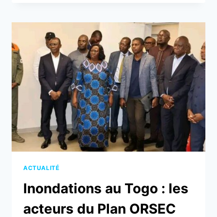
TOGO
:
JEAN-
MARIE
TESSI
AU
FRONT
POUR
PROTÉGER
LES
SINISTRÉS
ACTUALITÉ
Inondations au Togo : les
acteurs du Plan ORSEC