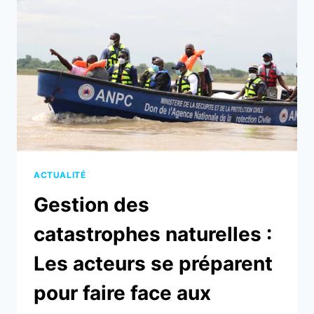
PLAN
ORSEC
FONT
LE
POINT
ET
REDÉFINISSENT
LES
PRIORITÉS
ACTUALITÉ
Gestion des
catastrophes naturelles :
Les acteurs se préparent
pour faire face aux