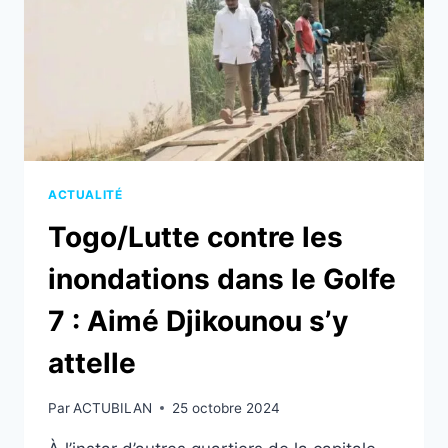
POUR
FAIRE
FACE
AUX
INONDATIONS
DANS
LA
RÉGION
MARITIME
ACTUALITÉ
Togo/Lutte contre les
inondations dans le Golfe
7 : Aimé Djikounou s’y
attelle
Par
ACTUBILAN
25 octobre 2024