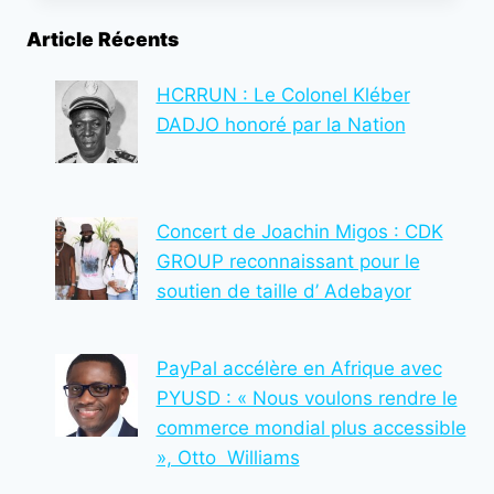
RECONNAÎT
Article Récents
LES
EFFORTS
ET
HCRRUN : Le Colonel Kléber
CONTRIBUTIONS
DADJO honoré par la Nation
DU
COLONEL
GUY
AKPOVY
Concert de Joachin Migos : CDK
AU
DÉVELOPPEMENT
GROUP reconnaissant pour le
DU
soutien de taille d’ Adebayor
FOOTBALL
PayPal accélère en Afrique avec
PYUSD : « Nous voulons rendre le
commerce mondial plus accessible
», Otto Williams