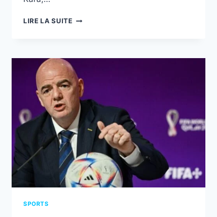
TOGO/FOOTBALL
LIRE LA SUITE
:
LE
POUCE
DE
GIANNI
INFANTINO
À
ASKO
DE
KARA
ET
À
LA
FTF
SPORTS