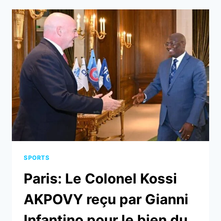
2026
AUX
ÉTATS-
UNIS
:
BONNE
NOUVELLE
POUR
LES
DEMANDEURS
DE
VISAS!
SPORTS
Paris: Le Colonel Kossi
AKPOVY reçu par Gianni
Infantino pour le bien du