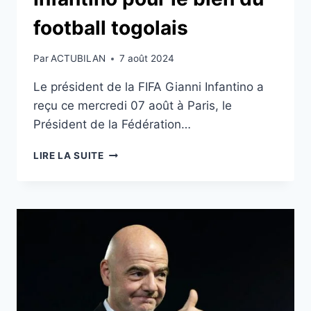
football togolais
Par
ACTUBILAN
7 août 2024
Le président de la FIFA Gianni Infantino a
reçu ce mercredi 07 août à Paris, le
Président de la Fédération…
PARIS:
LIRE LA SUITE
LE
COLONEL
KOSSI
AKPOVY
REÇU
PAR
GIANNI
INFANTINO
POUR
LE