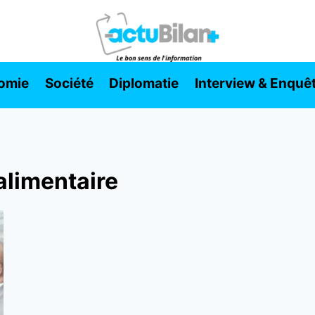
omie
Société
Diplomatie
Interview & Enquê
alimentaire