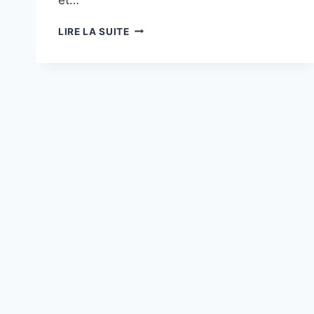
TOGO
LIRE LA SUITE
:
UNE
PLATEFORME
D’IA
POUR
TRAQUER
LA
FRAUDE
ALIMENTAIRE