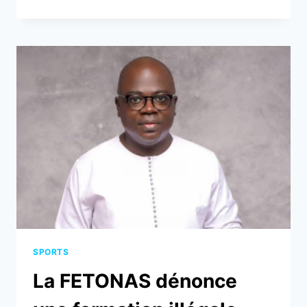
FTS
CLARIFIE
SA
LÉGITIMITÉ
FACE
AUX
ACCUSATIONS
DE
LA
FETONAS
SPORTS
La FETONAS dénonce