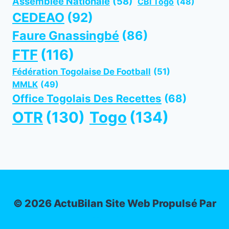
Assemblée Nationale
(58)
CBI Togo
(48)
CEDEAO
(92)
Faure Gnassingbé
(86)
FTF
(116)
Fédération Togolaise De Football
(51)
MMLK
(49)
Office Togolais Des Recettes
(68)
OTR
(130)
Togo
(134)
© 2026 ActuBilan Site Web Propulsé Par
IT-ADMIN