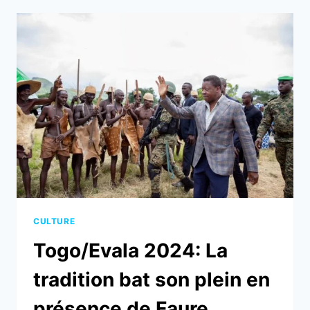
KAV
ELITE
FASHION
SHOW
SPÉCIAL
EVALA
:
KAVSOKL
BATOKA
A
ENCORE
FAIT
SENSATION
CULTURE
Togo/Evala 2024: La
tradition bat son plein en
présence de Faure