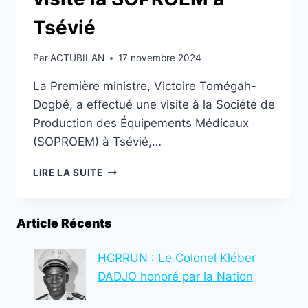
Tsévié
Par
ACTUBILAN
17 novembre 2024
La Première ministre, Victoire Tomégah-
Dogbé, a effectué une visite à la Société de
Production des Équipements Médicaux
(SOPROEM) à Tsévié,…
LE
LIRE LA SUITE
PREMIER
MINISTRE
VICTOIRE
Article Récents
TOMÉGAH-
DOGBÉ
VISITE
HCRRUN : Le Colonel Kléber
LA
DADJO honoré par la Nation
SOPROEM
À