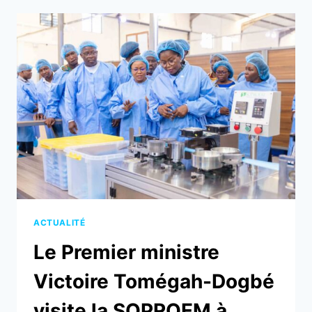
:
LE
TOGO
RENFORCE
SON
SYSTÈME
SANITAIRE
EN
2024
ACTUALITÉ
Le Premier ministre
Victoire Tomégah-Dogbé
visite la SOPROEM à