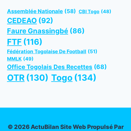
Assemblée Nationale
(58)
CBI Togo
(48)
CEDEAO
(92)
Faure Gnassingbé
(86)
FTF
(116)
Fédération Togolaise De Football
(51)
MMLK
(49)
Office Togolais Des Recettes
(68)
OTR
(130)
Togo
(134)
© 2026 ActuBilan Site Web Propulsé Par