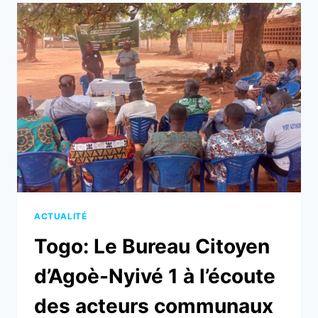
D’AGOÈ-
NYIVÉ
1
SÉCURISE
L’EPP
CACAVÉLI
ACTUALITÉ
Togo: Le Bureau Citoyen
d’Agoè-Nyivé 1 à l’écoute
des acteurs communaux