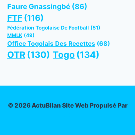
Faure Gnassingbé
(86)
FTF
(116)
Fédération Togolaise De Football
(51)
MMLK
(49)
Office Togolais Des Recettes
(68)
OTR
(130)
Togo
(134)
© 2026 ActuBilan Site Web Propulsé Par
IT-ADMIN