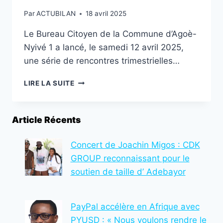
Par
ACTUBILAN
18 avril 2025
Le Bureau Citoyen de la Commune d’Agoè-
Nyivé 1 a lancé, le samedi 12 avril 2025,
une série de rencontres trimestrielles…
TOGO:
LIRE LA SUITE
LE
BUREAU
CITOYEN
Article Récents
D’AGOÈ-
NYIVÉ
1
Concert de Joachin Migos : CDK
À
GROUP reconnaissant pour le
L’ÉCOUTE
soutien de taille d’ Adebayor
DES
ACTEURS
COMMUNAUX
PayPal accélère en Afrique avec
PYUSD : « Nous voulons rendre le