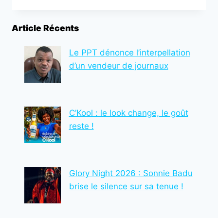
FOIRE
INTERNATIONALE
DE
Article Récents
LAGOS
2025
MET
Le PPT dénonce l’interpellation
EN
d’un vendeur de journaux
VALEUR
L’IMMENSE
POTENTIEL
DE
C’Kool : le look change, le goût
L’AFRIQUE
DE
reste !
L’OUEST
Glory Night 2026 : Sonnie Badu
brise le silence sur sa tenue !