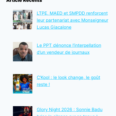
Article Récents
EKLU-
SIABI
EXPOSE
LTPE, MAED et SMPDD renforcent
SA
leur partenariat avec Monseigneur
VISION
Lucas Giacalone
AUX
DTR
Le PPT dénonce l’interpellation
d’un vendeur de journaux
C’Kool : le look change, le goût
reste !
Glory Night 2026 : Sonnie Badu