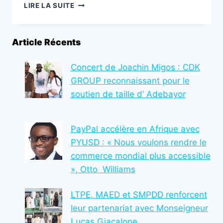
50
LIRE LA SUITE
ANS
DE
LA
Article Récents
CEDEAO
:
UNE
Concert de Joachin Migos : CDK
RÉFLEXION
GROUP reconnaissant pour le
POUR
soutien de taille d’ Adebayor
RÉIMAGINER
L’INTÉGRATION
RÉGIONALE
PayPal accélère en Afrique avec
EN
AFRIQUE
PYUSD : « Nous voulons rendre le
DE
commerce mondial plus accessible
L’OUEST
», Otto Williams
?
LTPE, MAED et SMPDD renforcent
leur partenariat avec Monseigneur
Lucas Giacalone