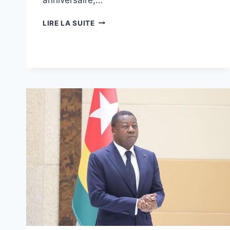
TOGO
LIRE LA SUITE
:
UNIR
CÉLÈBRE
14
ANS
DE
PAIX
ET
DE
SERVICE