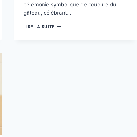
cérémonie symbolique de coupure du
gâteau, célébrant…
CORIS
LIRE LA SUITE
BANK
INTERNATIONAL
TOGO
CÉLÈBRE
11
ANS
AU
SERVICE
DE
SES
CLIENTS
ET
PARTENAIRES