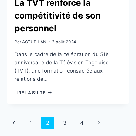
La TVT renforce la
compétitivité de son
personnel
Par
ACTUBILAN
7 août 2024
Dans le cadre de la célébration du 51è
anniversaire de la Télévision Togolaise
(TVT), une formation consacrée aux
relations de…
LA
LIRE LA SUITE
TVT
RENFORCE
LA
COMPÉTITIVITÉ
Navigation
Page
Page
1
2
3
4
DE
SON
de
précédente
suivante
PERSONNEL