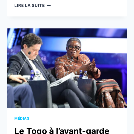
TOGO: LE
LIRE LA SUITE
MMLK
REND
HOMMAGE
À
DA
DÉDÉ
LORS
DU
MARTIN
LUTHER
KING
DAY
MÉDIAS
Le Togo à l’avant-garde