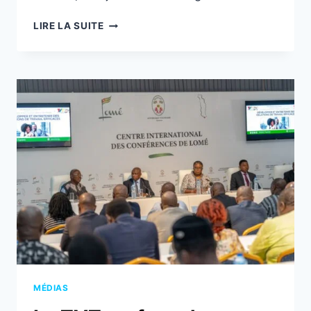
LE
LIRE LA SUITE
CONAPP
OUTILLÉ
SUR
LE
«
MIND
EDUCATION
»
PAR
L’ONG
IYF
MÉDIAS