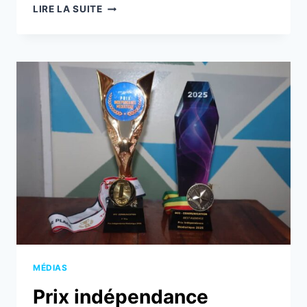
SRTB
LIRE LA SUITE
:
BILAN
DES
SIX
MOIS
D’ANGELA
AQUEREBURU
RABATEL
MÉDIAS
Prix indépendance