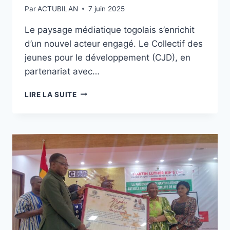
Par
ACTUBILAN
7 juin 2025
Le paysage médiatique togolais s’enrichit
d’un nouvel acteur engagé. Le Collectif des
jeunes pour le développement (CJD), en
partenariat avec…
PROMOTION
LIRE LA SUITE
DE
LA
CITOYENNETÉ
ACTIVE
ET
DU
DÉVELOPPEMENT
LOCAL
:
CCIA
TV
S’EN